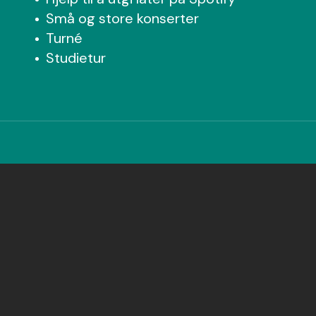
Små og store konserter
Turné
Studietur