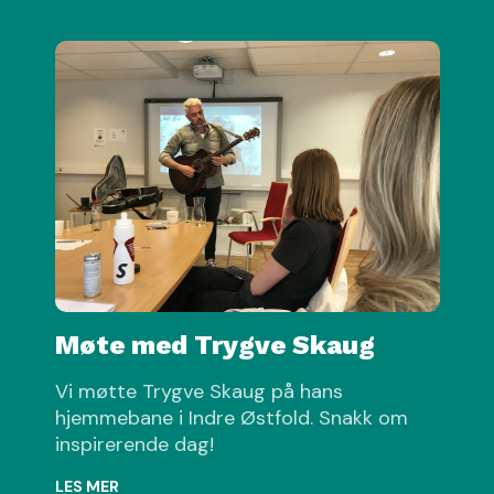
Møte med Trygve Skaug
Vi møtte Trygve Skaug på hans
hjemmebane i Indre Østfold. Snakk om
inspirerende dag!
LES MER