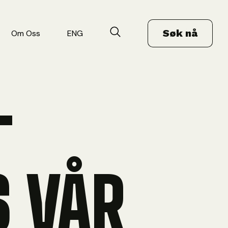
Søk nå
Om Oss
ENG
-
 VÅR