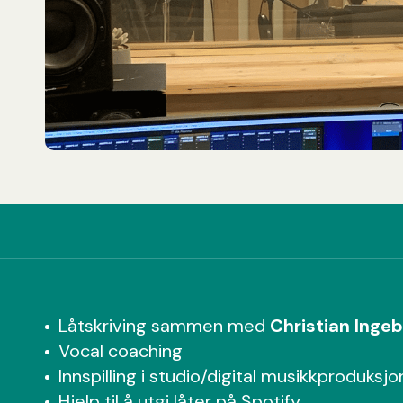
Låtskriving sammen med
Christian Ingeb
Vocal coaching
Innspilling i studio/digital musikkproduksjo
Hjelp til å utgi låter på Spotify