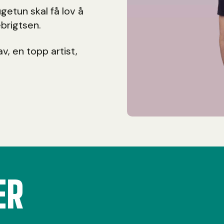
getun skal få lov å
brigtsen.
v, en topp artist,
ER