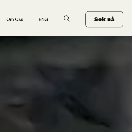
Søk nå
Om Oss
ENG