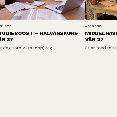
OKUSERT
FOKUSERT
TUDIEBOOST – HALVÅRSKURS
MIDDELHAV
ÅR 27
VÅR 27
r deg som vil ta (opp) fag.
Et år med reise