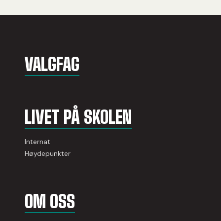
VALGFAG
LIVET PÅ SKOLEN
Internat
Høydepunkter
OM OSS