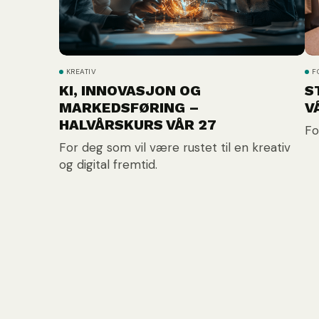
KREATIV
F
KI, INNOVASJON OG
S
MARKEDSFØRING –
V
HALVÅRSKURS VÅR 27
Fo
For deg som vil være rustet til en kreativ
og digital fremtid.