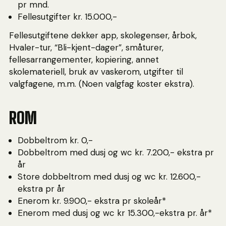
pr mnd.
Fellesutgifter kr. 15.000,-
Fellesutgiftene dekker app, skolegenser, årbok,
Hvaler-tur, “Bli-kjent-dager”, småturer,
fellesarrangementer, kopiering, annet
skolemateriell, bruk av vaskerom, utgifter til
valgfagene, m.m. (Noen valgfag koster ekstra).
ROM
Dobbeltrom kr. 0,-
Dobbeltrom med dusj og wc kr. 7.200,- ekstra pr
år
Store dobbeltrom med dusj og wc kr. 12.600,-
ekstra pr år
Enerom kr. 9.900,- ekstra pr skoleår*
Enerom med dusj og wc kr 15.300,-ekstra pr. år*