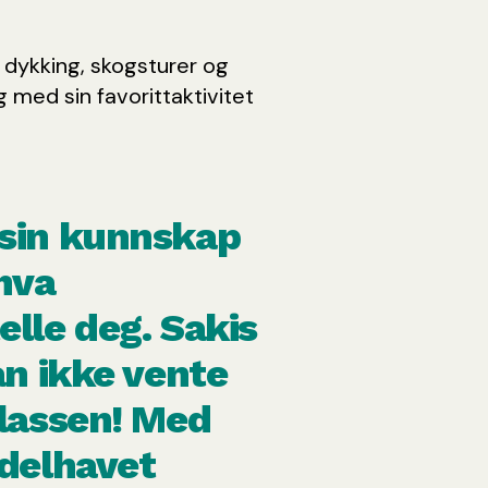
 dykking, skogsturer og
g med sin favorittaktivitet
 sin kunnskap
hva
elle deg. Sakis
an ikke vente
klassen! Med
ddelhavet