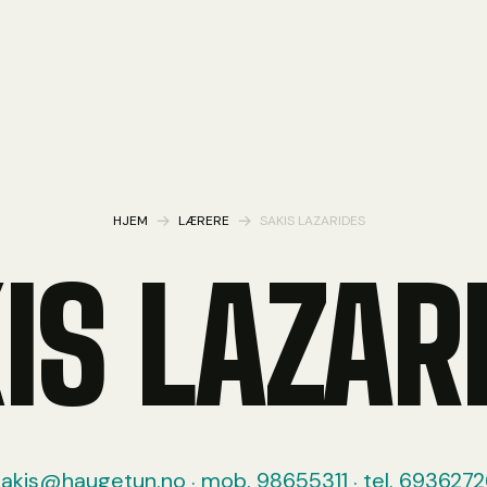
HJEM
LÆRERE
SAKIS LAZARIDES
IS LAZAR
.
.
sakis@haugetun.no
mob.
98655311
tel.
6936272