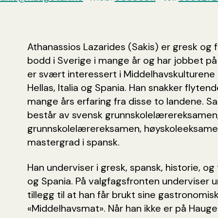
Athanassios Lazarides (Sakis) er gresk og 
bodd i Sverige i mange år og har jobbet p
er svært interessert i Middelhavskulturene 
Hellas, Italia og Spania. Han snakker flyte
mange års erfaring fra disse to landene. S
består av svensk grunnskolelærereksamen,
grunnskolelærereksamen, høyskoleeksamen
mastergrad i spansk.
Han underviser i gresk, spansk, historie, og 
og Spania. På valgfagsfronten underviser un
tillegg til at han får brukt sine gastronomis
«Middelhavsmat». Når han ikke er på Hauget