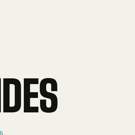
IDES
6