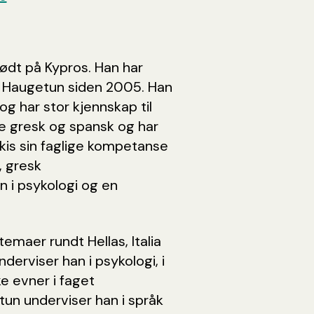
født på Kypros. Han har
å Haugetun siden 2005. Han
og har stor kjennskap til
nde gresk og spansk og har
akis sin faglige kompetanse
 gresk
 i psykologi og en
temaer rundt Hellas, Italia
derviser han i psykologi, i
ke evner i faget
un underviser han i språk