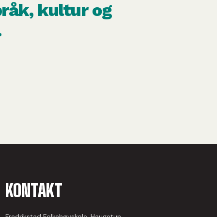
råk, kultur og
.
KONTAKT
Fredrikstad Folkehøyskole, Haugetun