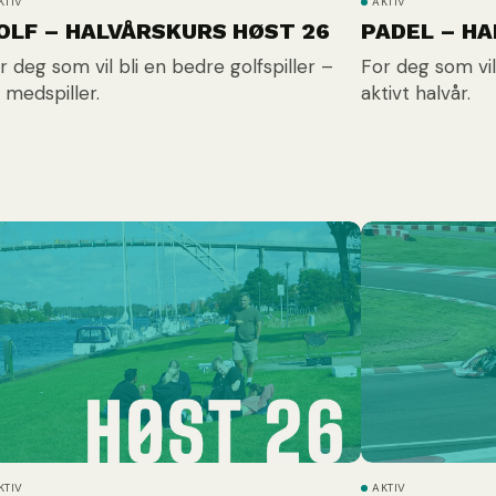
KTIV
AKTIV
OLF – HALVÅRSKURS HØST 26
PADEL – H
r deg som vil bli en bedre golfspiller –
For deg som vil
 medspiller.
aktivt halvår.
KTIV
AKTIV