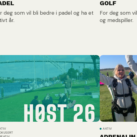
ADEL
GOLF
r deg som vil bli bedre i padel og ha et
For deg som vil
tivt år.
og medspiller.
KTIV
AKTIV
OKUSERT
ADRENALIN
REATIV