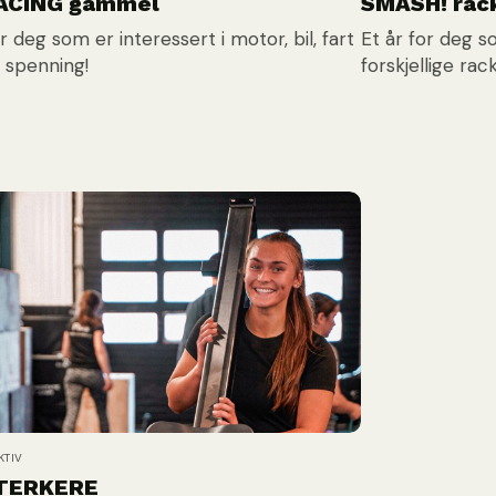
ACING gammel
SMASH! rac
r deg som er interessert i motor, bil, fart
Et år for deg s
 spenning!
forskjellige ra
KTIV
TERKERE