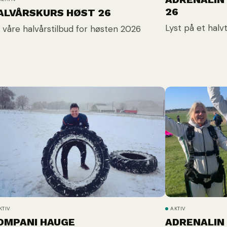
26
ALVÅRSKURS HØST 26
Lyst på et halv
 våre halvårstilbud for høsten 2026
KTIV
AKTIV
OMPANI HAUGE
ADRENALIN