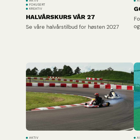
AKTIV
A
FOKUSERT
G
KREATIV
HALVÅRSKURS VÅR 27
Fo
og
Se våre halvårstilbud for høsten 2027
AKTIV
A