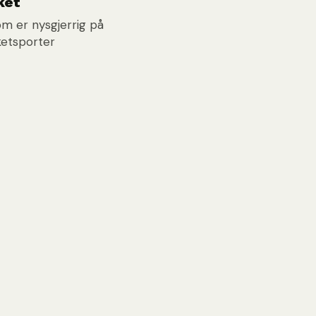
ket
om er nysgjerrig på
cketsporter