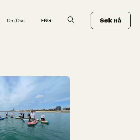
Søk nå
Om Oss
ENG