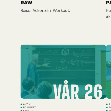
RAW
P
Reise. Adrenalin. Workout.
Fo
ak
AKTIV
A
FOKUSERT
F
KREATIV
K