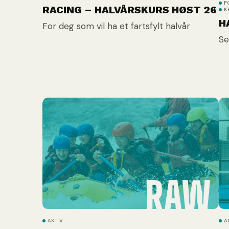
F
RACING – HALVÅRSKURS HØST 26
K
H
For deg som vil ha et fartsfylt halvår
Se
AKTIV
A