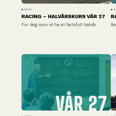
AKTIV
A
RACING – HALVÅRSKURS VÅR 27
R
For deg som vil ha et fartsfylt halvår
Re