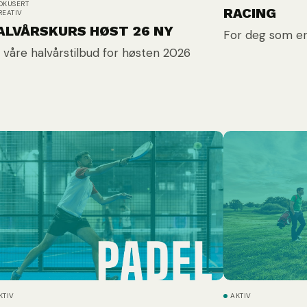
OKUSERT
RACING
REATIV
ALVÅRSKURS HØST 26 NY
For deg som er
 våre halvårstilbud for høsten 2026
KTIV
AKTIV