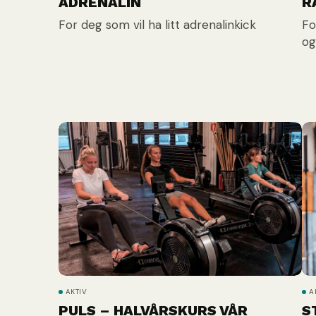
ADRENALIN
R
For deg som vil ha litt adrenalinkick
Fo
og
AKTIV
A
PULS – HALVÅRSKURS VÅR
S